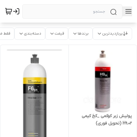
پربازدیدترین
برندها
قیمت
دسته‌بندی
فقط م
پولیش زبر کوکمی _کخ کیمی
H9.02 (تحویل فوری)