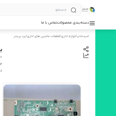
دسته‌بندی محصولات
تماس با ما
امیدشاپ
/
لوازم اداری
/
قطعات ماشین های اداری
/
برد پرینتر
بر
10
بر
دس