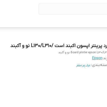
د پرینتر اپسون اکبند است /L130/L310 نو و آکبند
Board printer epson L130/L3 نو و آکبند
ند:
Epson
ته‌بندی
:
برد پرینتر