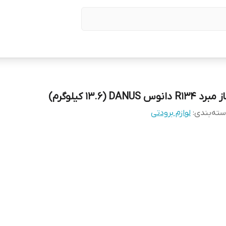
برد R۱۳۴ دانوس DANUS (۱۳.۶ کیلوگرم)
ته‌بندی
:
لوازم برودتی