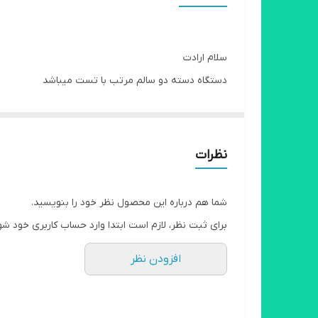
سلام ارادت
دستگاه دسته دو سالم مرتب با تست میباشد
با دو عدد ریبون تقدیم میشود///
مناسب چاپ چک و نسخه مراکز خدماتی و
مراکز درمانی و دولتی
نظرات
در حد نو
همراه با آن قطعات مصرفی دستگاه داده میشود
شما هم درباره این محصول نظر خود را بنویسید.
۲۴ سوزن
برای ثبت نظر، لازم است ابتدا وارد حساب کاربری خود شو
۸۰ ستون
افزودن نظر
سرعت چاپ ۶۰۰ کاراکتر در ثانیه
دقت چاپ ۳۶۰dpi
حجم کار ماهیانه ۳۶٫۰۰۰ برگ