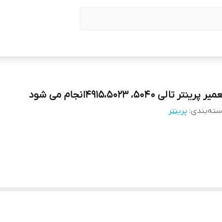
یر پرینتر تالی 5040، 4915،5023انجام می شود
ته‌بندی
:
پرینتر