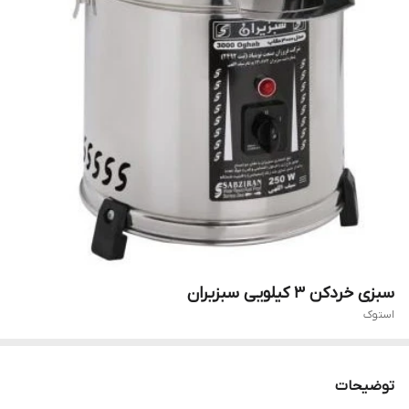
سبزی خردکن 3 کیلویی سبزیران
استوک
توضیحات