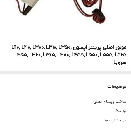
موتور اصلی پرینتر اپسون L110, L210, L300, L310, L350,
L355, L360, L365, L380, L455, L550, L555, L565
سریL
توضیحات
ساخت ویتنام اصلی
نو 1200
در حد نو 800