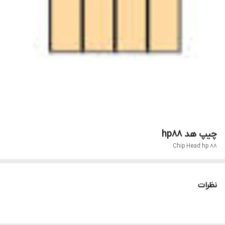
چیپ هد hp88
Chip Head hp 88
نظرات