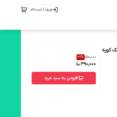
ورود | ثبت‌نام
ک کوره
29
%
550,000
390,000
افزودن به سبد خرید