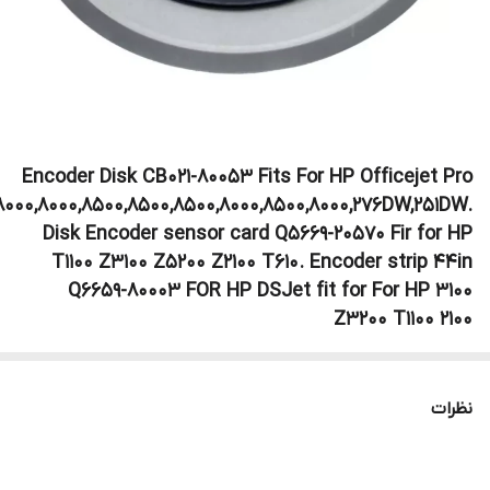
Encoder Disk CB021-80053 Fits For HP Officejet Pro
8000,8000,8500,8500,8500,8000,8500,8000,276DW,251DW.
Disk Encoder sensor card Q5669-20570 Fir for HP
T1100 Z3100 Z5200 Z2100 T610. Encoder strip 44in
Q6659-80003 FOR HP DSJet fit for For HP 3100
Z3200 T1100 2100
نظرات