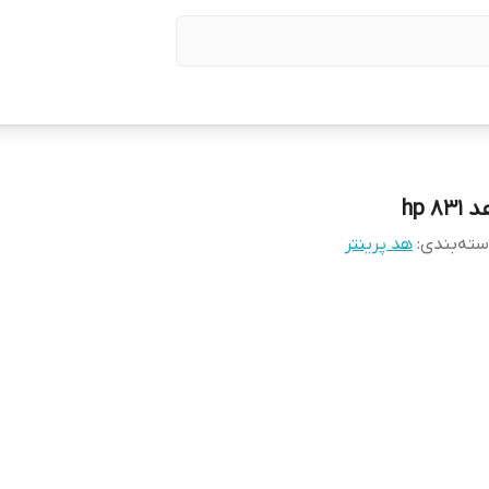
831 hp
ته‌بندی
:
هد پرینتر