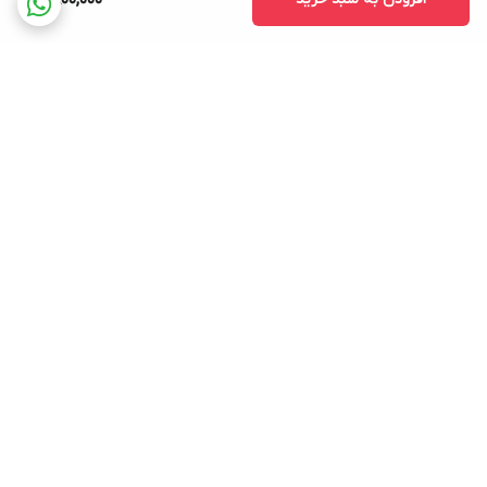
11,800,000
برگشت به بالا
ارسال ویژه
لوازم التحریر
پشتیبانی ۲۴ ساعته
لوازم اداری