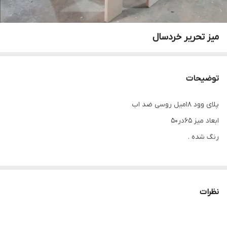
میز تحریر خردسال
توضیحات
پلای وود ۱۸میل روسی ضد اب
ابعاد میز ۶۵در۵۰
رنگ شده .
نظرات