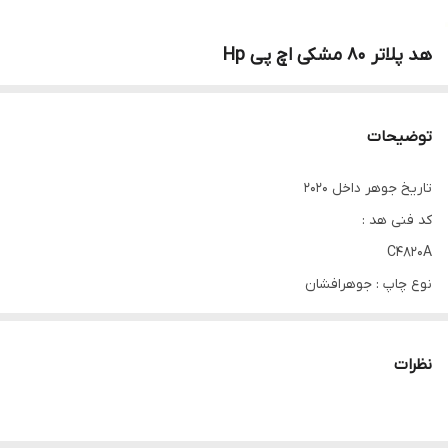
هد پلاتر 80 مشکی اچ پی Hp
توضیحات
تاریخ جوهر داخل 2020
کد فنی هد :
C4820A
نوع چاپ : جوهرافشان
مخصوص پلاترهای : 1050 , 1055 اچ پی
نظرات