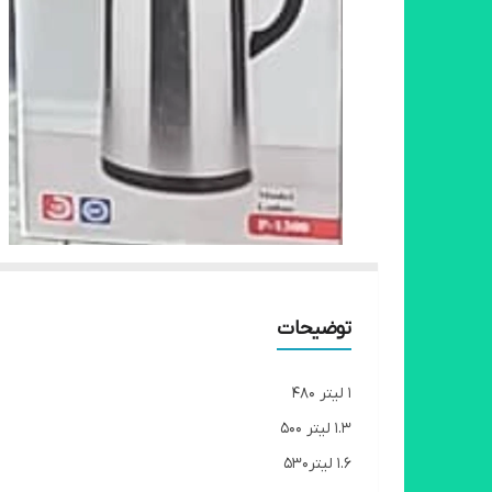
توضیحات
1 لیتر 480
1.3 لیتر 500
1.6 لیتر530