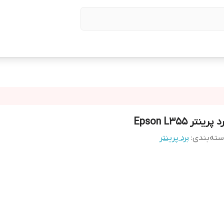
 پرینتر Epson L355
ته‌بندی
:
برد پرینتر