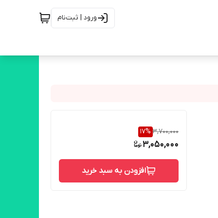
ورود | ثبت‌نام
17
%
3,700,000
3,050,000
افزودن به سبد خرید