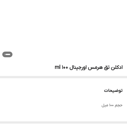
ادکلن تق هرمس اورجینال 100 ml
توضیحات
حجم 100 میل