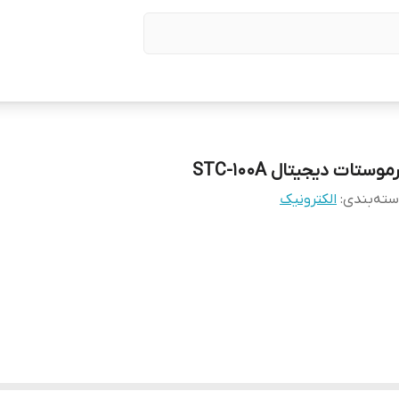
موستات دیجیتال STC-100A
ته‌بندی
:
الکترونیک