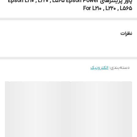
پاور پرینترهای Epson L210 , L220 , L565 Epson Power
For L210 , L220 , L565
نظرات
دسته‌بندی
:
الکترونیک