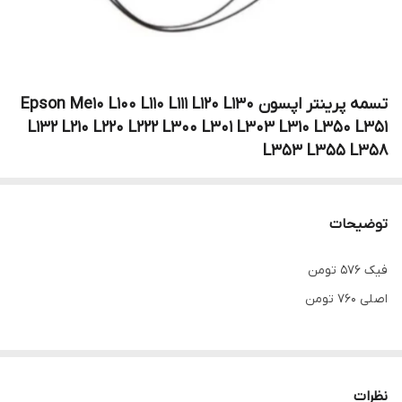
تسمه پرینتر اپسون Epson Me10 L100 L110 L111 L120 L130
L132 L210 L220 L222 L300 L301 L303 L310 L350 L351
L353 L355 L358
توضیحات
فیک 576 تومن
اصلی 760 تومن
نظرات