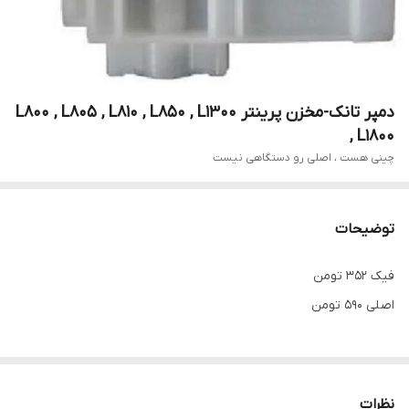
دمپر تانک-مخزن پرینتر L800 , L805 , L810 , L850 , L1300
, L1800
چینی هست ، اصلی رو دستگاهی نیست
توضیحات
فیک 352 تومن
اصلی 590 تومن
نظرات