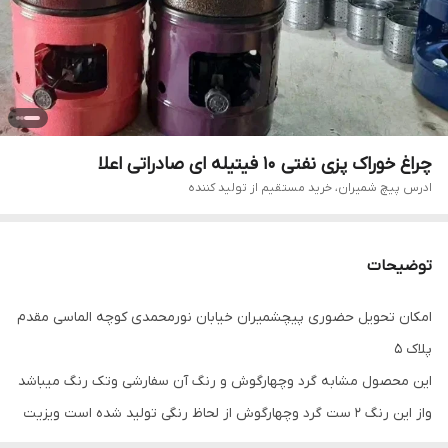
چراغ خوراک پزی نفتی 10 فیتیله ای صادراتی اعلا
ادرس پیچ شمیران، خرید مستقیم از تولید کننده
توضیحات
امکان تحویل حضوری پیچشمیران خیابان نورمحمدی کوچه الماسی مقدم
پلاک 5
این محصول مشابه گرد وچهارگوش و رنگ آن سفارشی وتک رنگ میباشد
واز این رنگ 2 ست گرد وچهارگوش از لحاظ رنگی تولید شده است ویزیت
آن با چراغ دیگر هیچ فرقی نمی‌کند وجهت ست با آشپزخانه ودکور شما