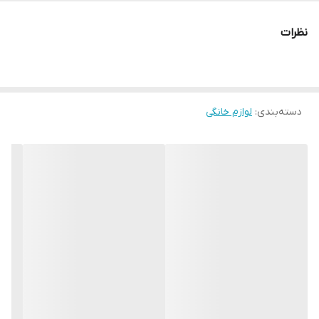
عزیزان تولید شده است مثلا اگر دکور آشپزخانه شما فیروزه است میتوانید
نظرات
این رنگ را انتخاب فرمایید یا اگر در ماشین استفاده می‌کنید با رنگ
ماشین خود ست کنید
مقدار:
1 کیلو‌گرم
دسته‌بندی
:
لوازم خانگی
جنس:
اهن
مناسب برای:
کوهنوردی
ابعاد:
24در24
ظرفیت نفت 2 لیتر