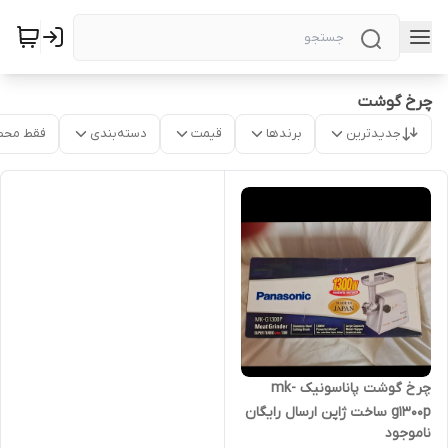
چرخ گوشت
جدیدترین
برندها
قیمت
دسته‌بندی
فقط محص
چرخ گوشت پاناسونیک mk-
g1300p ساخت ژاپن ارسال رایگان
ناموجود