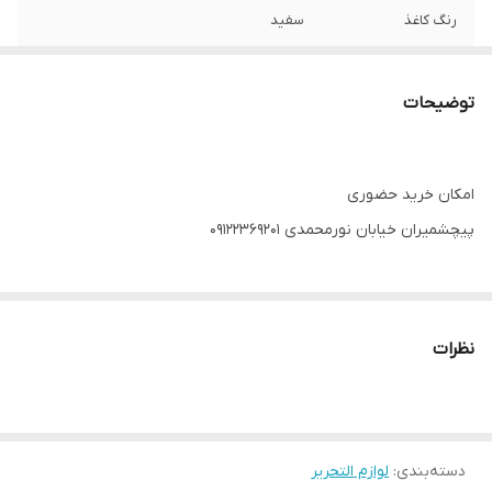
رنگ کاغذ
سفید
نوع برش
لیزری
توضیحات
سایز
A4
وزن طبق بررسی
80 گرم
امکان خرید حضوری
بسته بندی
لفاف نایلونی
پیچشمیران خیابان نورمحمدی 09122369201
نظرات
دسته‌بندی
:
لوازم التحریر