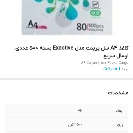
کاغذ A4 سل پرینت مدل Exactive بسته 500 عددی،
ارسال سریع
A4 Cellprint, 500 Packs Cargo
برند:
Cell print
مشخصات
ابعاد
A4
وزن
2500 گرم