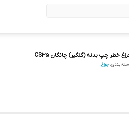
اغ خطر چپ بدنه (گلگیر) چانگان CS35
ته‌بندی
:
چراغ