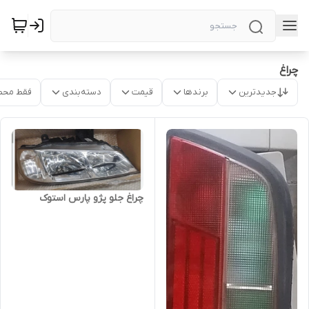
چراغ
جدیدترین
برندها
قیمت
دسته‌بندی
فقط محص
چراغ جلو پژو پارس استوک