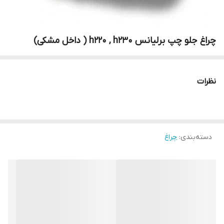
چراغ جلو چپ برلیانس h220 , h230 ( داخل مشکی)
نظرات
دسته‌بندی
:
چراغ