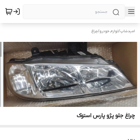
امیدشاپ
/
لوازم خودرو
/
چراغ
چراغ جلو پژو پارس استوک