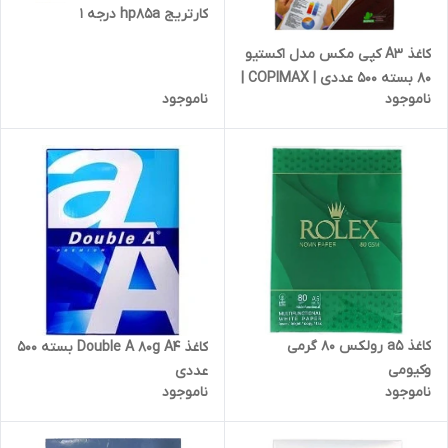
کارتریج hp85a درجه 1
کاغذ A3 کپی مکس مدل اکستیو
80 بسته 500 عددی | COPIMAX |
ناموجود
ناموجود
گرم 80 |
کاغذ a5 رولکس 80 گرمی
کاغذ Double A 80g A4 بسته 500
وکیومی
عددی
ناموجود
ناموجود