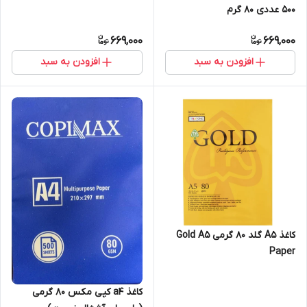
500 عددی 80 گرم
669,000
669,000
افزودن به سبد
افزودن به سبد
کاغذ A5 گلد 80 گرمی Gold A5
Paper
کاغذ a4 کپی مکس 80 گرمی