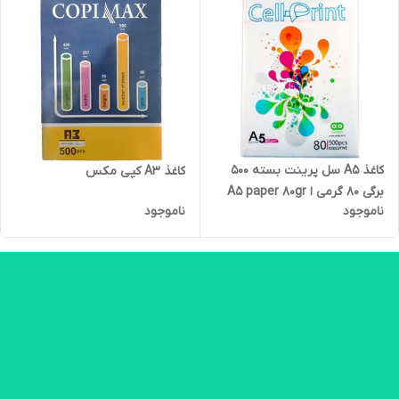
کاغذ A5 سل پرینت بسته 500
کاغذ A3 کپی مکس
برگی 80 گرمی ا A5 paper 80gr
ناموجود
ناموجود
cell print